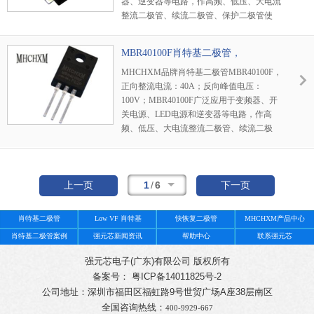
器、逆变器等电路，作高频、低压、大电流
整流二极管、续流二极管、保护二极管使
用，或在微波通信等电路中作整流二极管、
小信号检波二极管使用。
MBR40100F肖特基二极管，
MHCHXM品牌
MHCHXM品牌肖特基二极管MBR40100F，
正向整流电流：40A；反向峰值电压：
100V；MBR40100F广泛应用于变频器、开
关电源、LED电源和逆变器等电路，作高
频、低压、大电流整流二极管、续流二极
管、保护二极管使用。
1
/
6
上一页
下一页
肖特基二极管
Low VF 肖特基
快恢复二极管
MHCHXM产品中心
肖特基二极管案例
强元芯新闻资讯
帮助中心
联系强元芯
强元芯电子(广东)有限公司 版权所有
备案号： 粤ICP备14011825号-2
公司地址：深圳市福田区福虹路9号世贸广场A座38层南区
全国咨询热线：
400-9929-667