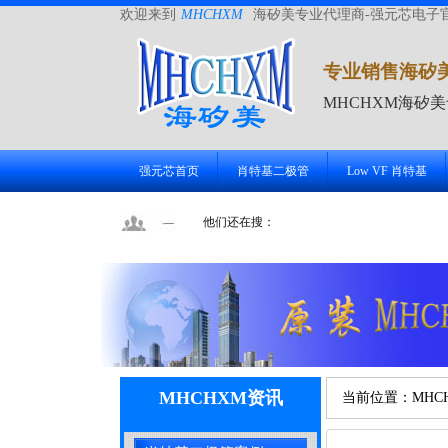
欢迎来到
MHCHXM
海矽美专业代理商-强元芯电子
专业销售海矽
MHCHXM海矽
强元芯首页
肖特基二极管
Low VF 肖特基
他们还在搜：
MHCHXM资讯
当前位置：
MHC