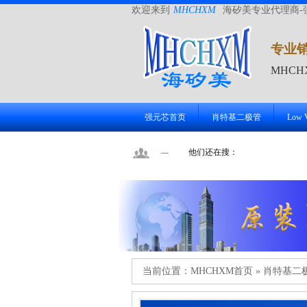
欢迎来到
MHCHXM
海矽美专业代理商-
专业
MHC
强元芯首页
肖特基二极管
Low
他们还在搜：
当前位置：
MHCHXM首页
»
肖特基二