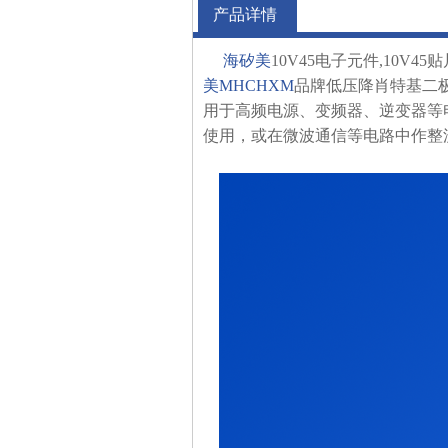
产品详情
海矽美
10V45电子元件,10V4
美
MHCHXM
品牌低压降肖特基二极管
用于高频电源、变频器、逆变器等
使用，或在微波通信等电路中作整