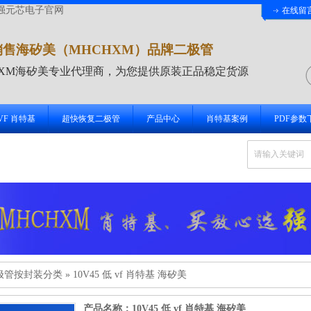
强元芯电子官网
在线留
销售海矽美（MHCHXM）品牌二极管
HXM海矽美专业代理商，为您提供原装正品稳定货源
 VF 肖特基
超快恢复二极管
产品中心
肖特基案例
PDF参数
极管按封装分类
»
10V45 低 vf 肖特基 海矽美
产品名称：10V45 低 vf 肖特基 海矽美