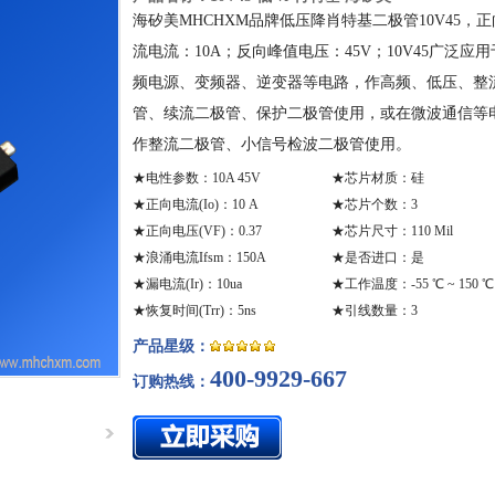
海矽美MHCHXM品牌低压降肖特基二极管10V45，
流电流：10A；反向峰值电压：45V；10V45广泛应
频电源、变频器、逆变器等电路，作高频、低压、整
管、续流二极管、保护二极管使用，或在微波通信等
作整流二极管、小信号检波二极管使用。
★
电性参数
：10A 45V
★
芯片材质
：硅
★
正向电流(Io)
：10 A
★
芯片个数
：3
★
正向电压(VF)
：0.37
★
芯片尺寸
：110 Mil
★
浪涌电流Ifsm
：150A
★
是否进口
：是
★
漏电流(Ir)
：10ua
★
工作温度
：-55 ℃ ~ 150 ℃
★
恢复时间(Trr)
：5ns
★
引线数量
：3
产品星级：
400-9929-667
订购热线：