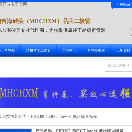
强元芯电子官网
在线留
销售海矽美（MHCHXM）品牌二极管
HXM海矽美专业代理商，为您提供原装正品稳定货源
 VF 肖特基
超快恢复二极管
产品中心
肖特基案例
PDF参数
极管按封装分类
»
EBR30L150FCT low vf 低压降肖特基
产品名称：EBR30L150FCT low vf 低压降肖特基