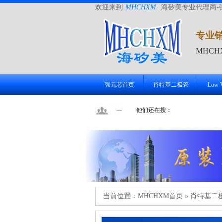
欢迎来到
MHCHXM
海矽美专业代理商-
专业
MHC
强元芯首页
肖特基二极管
Low
他们还在搜：
当前位置：
MHCHXM首页
»
肖特基二