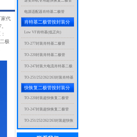
逆变焊机专用超快恢复二极管
电源适配器肖特基二极管
厂家代
肖特基二极管按封装分
7。
类
Low VF肖特基(低正向)
压：
流二极
TO-277封装肖特基二极管
。
TO-220封装肖特基二极管
TO-247封装大电流肖特基二极
管
TO-251/252/262/263封装肖特基
快恢复二极管按封装分
二极管
类
TO-220封装超快恢复二极管
TO-247封装超快恢复二极管
TO-251/252/262/263封装超快恢
复二极管