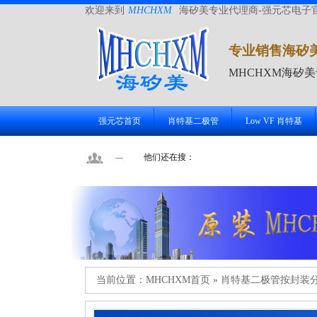
欢迎来到
MHCHXM
海矽美专业代理商-强元芯电子
专业销售海矽
MHCHXM海矽
强元芯首页
肖特基二极管
Low VF 肖特基
他们还在搜：
当前位置：
MHCHXM首页
»
肖特基二极管按封装