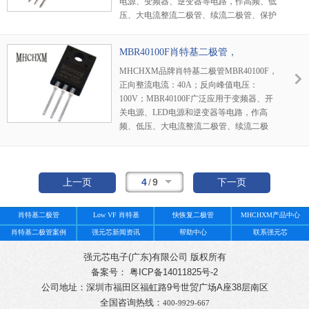
电源、变频器、逆变器等电路，作高频、低
压、大电流整流二极管、续流二极管、保护
二极管使用，或在微波通信等电路中作整流
二极管、小信号检波二极管使用。
MBR40100F肖特基二极管，
MHCHXM品牌
MHCHXM品牌肖特基二极管MBR40100F，
正向整流电流：40A；反向峰值电压：
100V；MBR40100F广泛应用于变频器、开
关电源、LED电源和逆变器等电路，作高
频、低压、大电流整流二极管、续流二极
管、保护二极管使用。
4
/
9
上一页
下一页
肖特基二极管
Low VF 肖特基
快恢复二极管
MHCHXM产品中心
肖特基二极管案例
强元芯新闻资讯
帮助中心
联系强元芯
强元芯电子(广东)有限公司 版权所有
备案号： 粤ICP备14011825号-2
公司地址：深圳市福田区福虹路9号世贸广场A座38层南区
全国咨询热线：
400-9929-667