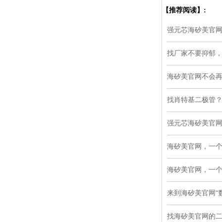
【推荐阅读】:
强元芯海矽美官
找厂家不要抑郁
海矽美官网不会再
找肖特基二极管
强元芯海矽美官
海矽美官网，一
海矽美官网，一
来到海矽美官网“
找海矽美官网的