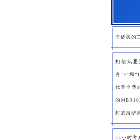
海矽美的二
相信熟悉
有“F”和
代表全塑
的MBR1
封的海矽
24小时客