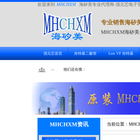
欢迎来到
MHCHXM
海矽美专业代理商-强元芯电子
专业销售海矽
MHCHXM海矽
强元芯首页
肖特基二极管
Low VF 肖特基
他们还在搜：
MHCHXM资讯
当前位置：
MHC