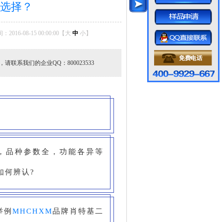
选择？
016-08-15 00:00:00【
大
中
小
】
请联系我们的企业QQ：800023533
，品种参数全，功能各异等
如何辨认?
举例
MHCHXM
品牌肖特基二