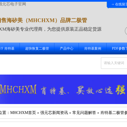
强元芯电子官网
在线留
销售海矽美（MHCHXM）品牌二极管
HXM海矽美专业代理商，为您提供原装正品稳定货源
 VF 肖特基
超快恢复二极管
产品中心
肖特基案例
PDF参数
位置：
MHCHXM首页
»
强元芯新闻资讯
»
常见问题解答
» 肖特基二极管