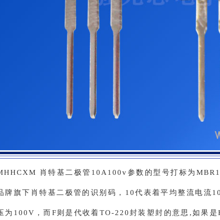
MHHCXM 肖特基二极管10A100v参数的型号打标为MBR1
品牌旗下肖特基二极管的识别码，10代表着平均整流电流10
压为100V，而F则是代收着TO-220封装塑封的意思,如果是