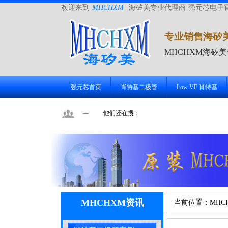
欢迎来到
MHCHXM
海矽美专业代理商-强元芯电子
专业销售海矽
MHCHXM海矽
强元芯首页
肖特基二极管
Low VF 肖特基
他们还在搜：
MHCHXM资讯
当前位置：
MHC
牌