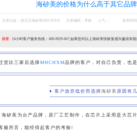
海矽美的价格为什么高于其它品牌
文章出处：强元芯海矽美MHCHXM
文章编辑：李航
人气：
-
发表时间：2
摘要 :
24小时客户服务热线：400-9929-667;如果您对以上海矽美快恢复感兴趣或有疑
过货比三家后选择
MHCHXM
品牌的客户，对自己负责，也
客户放弃低价而选择
海矽美
原因有几
、海矽美为台产品牌，原厂工艺制作，在芯片上采用是大芯
客服所言，能经得起客户的考验!