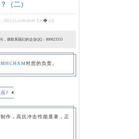
？（二）
015-11-10 00:00:00【
大
中
小
】
问，请联系我们的企业QQ：800023533
是
MHCHXM
对您的负责。
点?
片制作，高抗冲击性能显著，正