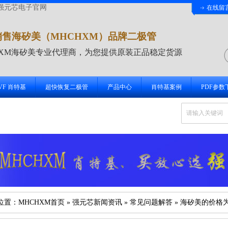
强元芯电子官网
在线留
销售海矽美（MHCHXM）品牌二极管
HXM海矽美专业代理商，为您提供原装正品稳定货源
 VF 肖特基
超快恢复二极管
产品中心
肖特基案例
PDF参数
位置：
MHCHXM首页
»
强元芯新闻资讯
»
常见问题解答
» 海矽美的价格