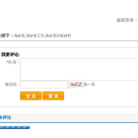
版权所有：ht
关键字：
海矽美,海矽美工艺,海矽美封装材料
我要评论:
*
内 容：
验证码：
换一张
条评论