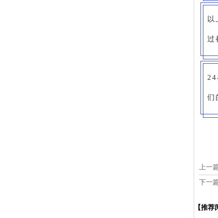
以
过
2
们
上一
下一
【推荐