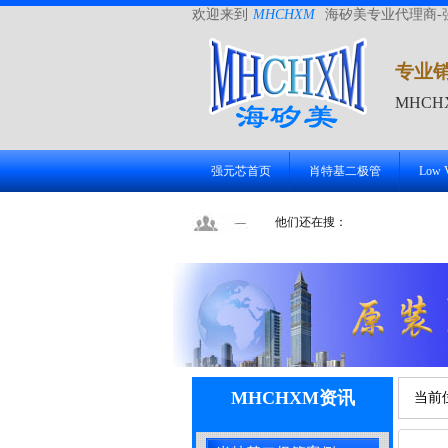
欢迎来到
MHCHXM
海矽美专业代理商-
专业
MHC
强元芯首页
肖特基二极管
Low
他们还在搜：
MHCHXM资讯
当前