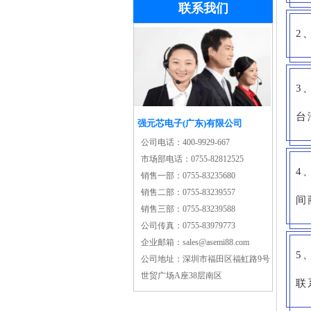
联系我们
2
3
台
强元芯电子(广东)有限公司
公司电话：
400-9929-667
市场部电话：
0755-82812525
4
销售一部：
0755-83235680
销售二部：
0755-83239557
间
销售三部：
0755-83239588
公司传真：
0755-83979773
企业邮箱：
sales@asemi88.com
5
公司地址：
深圳市福田区福虹路9号
世贸广场A座38层南区
联