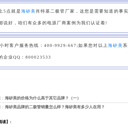
上5点就是
海矽美
肖特基二极管厂家，这您是需要知道的事
都说好，咱们有众多的电源厂商案例为我们认证着!
4小时客户服务热线：400-9929-667;如果您对以上
海矽美
系
的企业QQ：800023533
篇：
海矽美的价格为什么高于其它品牌？（一）
篇：
海矽美品牌的二极管销量怎么样？海矽美有多少人在用？
阅读】: